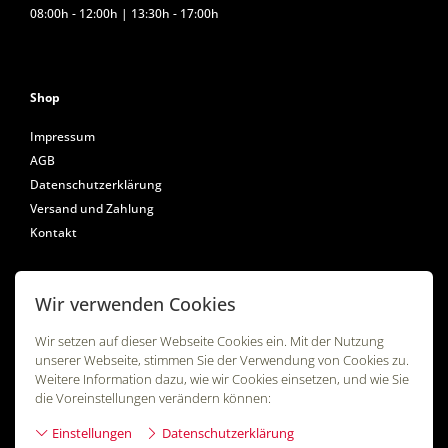
08:00h - 12:00h | 13:30h - 17:00h
Shop
Impressum
AGB
Datenschutzerklärung
Versand und Zahlung
Kontakt
Wir verwenden Cookies
Folgen Sie uns
Wir setzen auf dieser Webseite Cookies ein. Mit der Nutzung
unserer Webseite, stimmen Sie der Verwendung von Cookies zu.
Weitere Information dazu, wie wir Cookies einsetzen, und wie Sie
die Voreinstellungen verändern können:
Einstellungen
Datenschutzerklärung