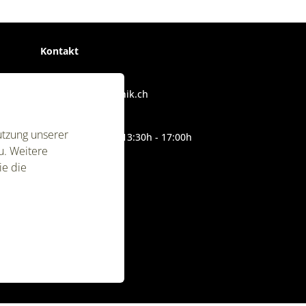
Kontakt
T:
055 440 66 55
E:
info@vogt-technik.ch
Montag - Freitag
utzung unserer
08:00h - 12:00h | 13:30h - 17:00h
u. Weitere
ie die