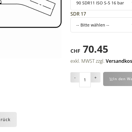
SDR 17
70.45
CHF
exkl. MWST zzgl.
Versandkos
-
+
In den W
urück