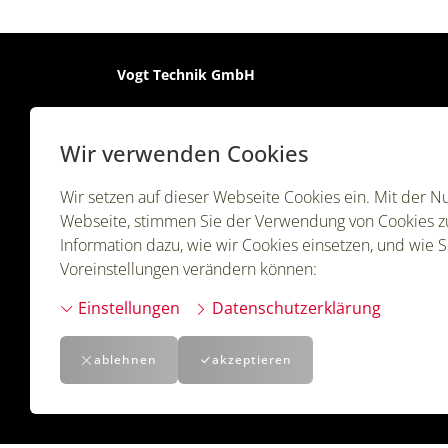
Vogt Technik GmbH
Nordring 2
Wir verwenden Cookies
8854 Siebnen
Wir setzen auf dieser Webseite Cookies ein. Mit der N
Webseite, stimmen Sie der Verwendung von Cookies z
Information dazu, wie wir Cookies einsetzen, und wie S
Voreinstellungen verändern können:
Folgen Sie uns
Einstellungen
Datenschutzerklärung
ablehnen
akzeptieren