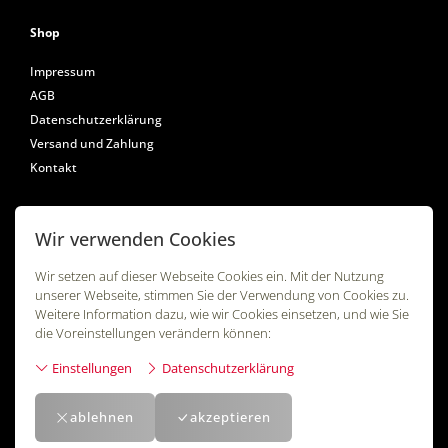
Shop
Impressum
AGB
Datenschutzerklärung
Versand und Zahlung
Kontakt
Wir verwenden Cookies
Folgen Sie uns
Wir setzen auf dieser Webseite Cookies ein. Mit der Nutzung
unserer Webseite, stimmen Sie der Verwendung von Cookies zu.
Weitere Information dazu, wie wir Cookies einsetzen, und wie Sie
die Voreinstellungen verändern können:
Einstellungen
Datenschutzerklärung
ablehnen
akzeptieren
Powered by
Swiss21