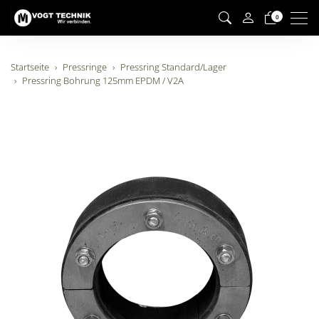
Men
0
Startseite
Pressringe
Pressring Standard/Lager
Pressring Bohrung 125mm EPDM / V2A