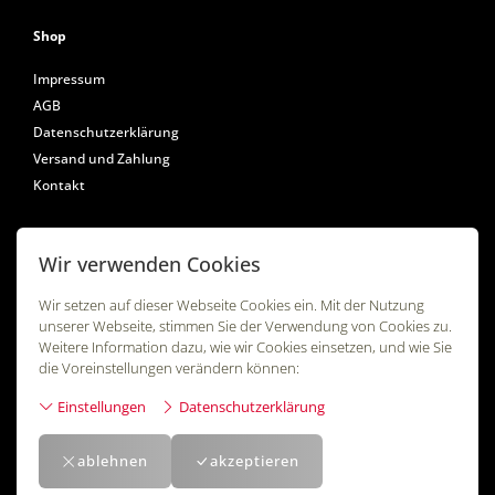
Shop
Impressum
AGB
Datenschutzerklärung
Versand und Zahlung
Kontakt
Wir verwenden Cookies
Folgen Sie uns
Wir setzen auf dieser Webseite Cookies ein. Mit der Nutzung
unserer Webseite, stimmen Sie der Verwendung von Cookies zu.
Weitere Information dazu, wie wir Cookies einsetzen, und wie Sie
die Voreinstellungen verändern können:
Einstellungen
Datenschutzerklärung
ablehnen
akzeptieren
Powered by
Swiss21